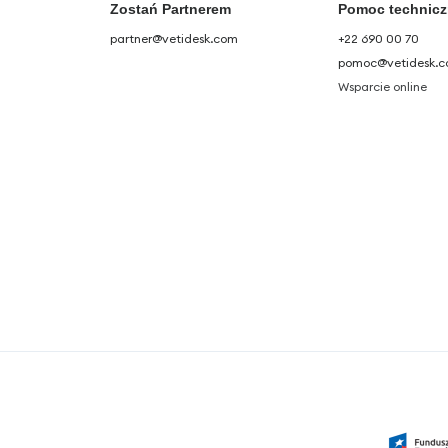
Zostań Partnerem
Pomoc technic
partner@vetidesk.com
+22 690 00 70
pomoc@vetidesk.
Wsparcie online